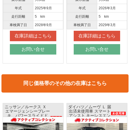
年式
2025年9月
年式
2026年3月
走行距離
5 km
走行距離
5 km
車検満了日
2028年9月
車検満了日
2029年3月
在庫詳細はこちら
在庫詳細はこちら
お問い合せ
お問い合せ
同じ価格帯のその他の在庫はこちら
ニッサン／ルークス Ｘ
ダイハツ／ムーヴ Ｌ 届
エマージェンシーブレー
出済未使用車 スマート
未使用車
キ パワースライドド
アシスト キーレスエン
中古車
ア ナビ アラウンドビ
トリー
ューモニター ETC
レンタアップ