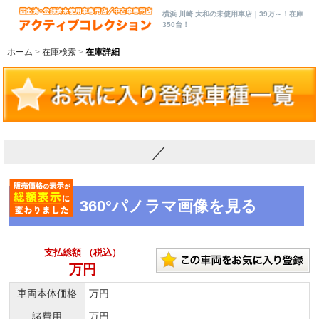
横浜 川崎 大和の未使用車店｜39万～！在庫
350台！
ホーム
在庫検索
在庫詳細
／
360°パノラマ画像を見る
支払総額 （税込）
万円
車両本体価格
万円
諸費用
万円