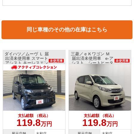
同じ車種のその他の在庫はこちら
ダイハツ／ムーヴ Ｌ 届
三菱／ｅＫワゴン Ｍ
出済未使用車 スマート
届出済未使用車 e-ア
未使用車
未使用車
アシスト キーレスエン
シスト シートヒータ
トリー
ー
支払総額 （税込）
支払総額 （税込）
119.8
119.8
万円
万円
展示店舗
大和店
展示店舗
大和店