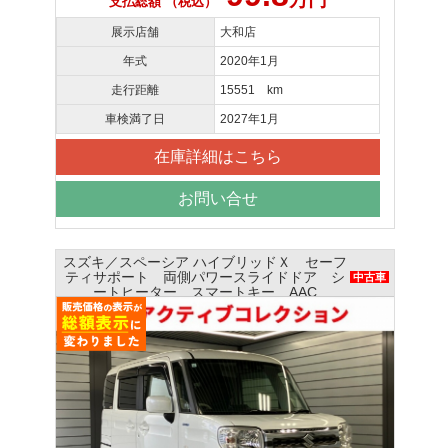
支払総額 （税込）
展示店舗
大和店
年式
2020年1月
走行距離
15551 km
車検満了日
2027年1月
在庫詳細はこちら
お問い合せ
スズキ／スペーシア ハイブリッドＸ セーフ
ティサポート 両側パワースライドドア シ
中古車
ートヒーター スマートキー AAC