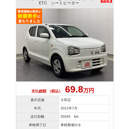
中古車
ETC シートヒーター
69.8
万円
支払総額 （税込）
展示店舗
大和店
年式
2021年7月
走行距離
35045 km
車検満了日
車検整備付き