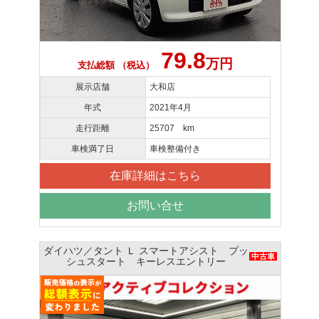
79.8
万円
支払総額 （税込）
展示店舗
大和店
年式
2021年4月
走行距離
25707 km
車検満了日
車検整備付き
在庫詳細はこちら
お問い合せ
ダイハツ／タント Ｌ スマートアシスト プッ
中古車
シュスタート キーレスエントリー