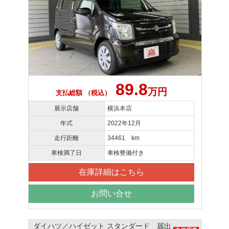
89.8
万円
支払総額 （税込）
展示店舗
横浜本店
年式
2022年12月
走行距離
34461 km
車検満了日
車検整備付き
在庫詳細はこちら
お問い合せ
ダイハツ／ハイゼット スタンダード 届出