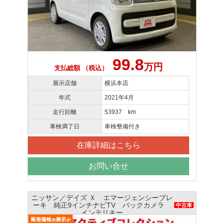
99.8
万円
支払総額 （税込）
展示店舗
横浜本店
年式
2021年4月
走行距離
53937 km
車検満了日
車検整備付き
在庫詳細はこちら
お問い合せ
ニッサン／デイズ Ｘ エマージェンシーブレ
ーキ 純正9インチナビTV バックカメラ
中古車
インテリキー