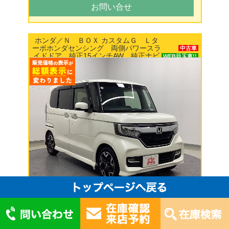
お問い合せ
ホンダ／Ｎ ＢＯＸ カスタムＧ Ｌタ
ーボホンダセンシング 両側パワースラ
中古車
イドドア 純正15インチAW 純正ナビ
WEB目玉車!!
TV バックカメラ ドラレコ
109.8
万円
支払総額 （税込）