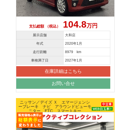
104.8
万円
支払総額 （税込）
展示店舗
大和店
年式
2020年1月
走行距離
8979 km
車検満了日
2027年1月
在庫詳細はこちら
お問い合せ
ニッサン／デイズ Ｘ エマージェンシ
中古車
ーブレーキ ナビ アラウンドビューモ
WEB目玉車!!
ニター ETC スマートキー