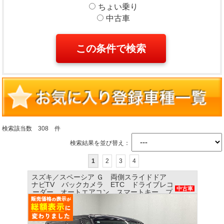
ちょい乗り
中古車
検索該当数 308 件
検索結果を並び替え：
1
2
3
4
スズキ／スペーシア Ｇ 両側スライドドア
ナビTV バックカメラ ETC ドライブレコ
中古車
ーダー オートエアコン スマートキー プ
ッシュスタート