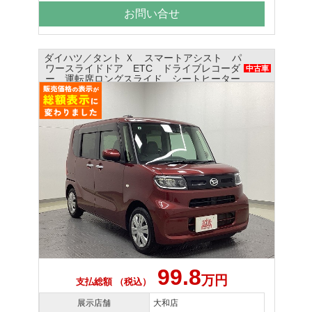
お問い合せ
ダイハツ／タント Ｘ スマートアシスト パ
ワースライドドア ETC ドライブレコーダ
中古車
ー 運転席ロングスライド シートヒーター
99.8
万円
支払総額 （税込）
展示店舗
大和店