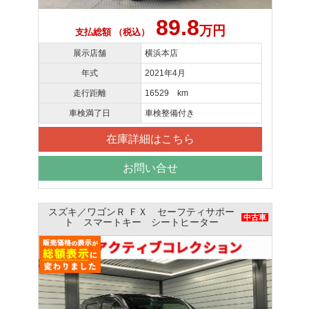
89.8
万円
支払総額 （税込）
展示店舗
横浜本店
年式
2021年4月
走行距離
16529 km
車検満了日
車検整備付き
在庫詳細はこちら
お問い合せ
スズキ／ワゴンＲ ＦＸ セーフティサポー
中古車
ト スマートキー シートヒーター