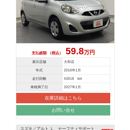
59.8
万円
支払総額 （税込）
展示店舗
大和店
年式
2016年1月
走行距離
43018 km
車検満了日
2027年1月
在庫詳細はこちら
お問い合せ
スズキ／アルト Ｌ セーフティサポート