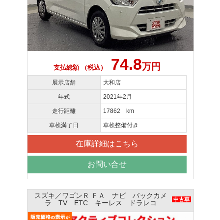
74.8
万円
支払総額 （税込）
展示店舗
大和店
年式
2021年2月
走行距離
17862 km
車検満了日
車検整備付き
在庫詳細はこちら
お問い合せ
スズキ／ワゴンＲ ＦＡ ナビ バックカメ
中古車
ラ TV ETC キーレス ドラレコ