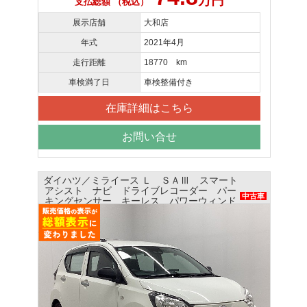
万円
支払総額 （税込）
展示店舗
大和店
年式
2021年4月
走行距離
18770 km
車検満了日
車検整備付き
在庫詳細はこちら
お問い合せ
ダイハツ／ミライース Ｌ ＳＡⅢ スマート
アシスト ナビ ドライブレコーダー パー
中古車
キングセンサー キーレス パワーウィンド
ウ エアコン