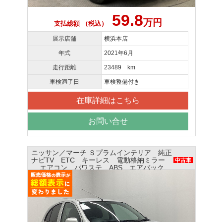
59.8
万円
支払総額 （税込）
展示店舗
横浜本店
年式
2021年6月
走行距離
23489 km
車検満了日
車検整備付き
在庫詳細はこちら
お問い合せ
ニッサン／マーチ Ｓプラムインテリア 純正
ナビTV ETC キーレス 電動格納ミラー
中古車
エアコン パワステ ABS エアバック