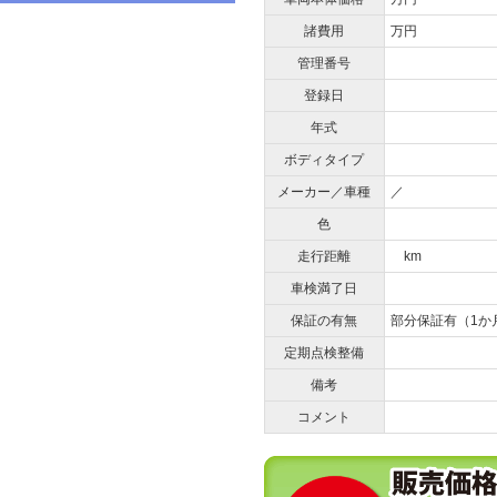
諸費用
万円
管理番号
登録日
年式
ボディタイプ
メーカー／車種
／
色
走行距離
km
車検満了日
保証の有無
部分保証有（1か
定期点検整備
備考
コメント