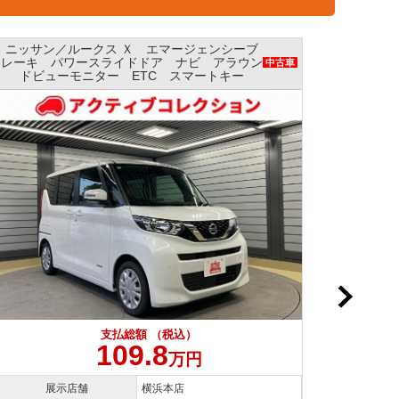
ニッサン／ルークス Ｘ エマージェンシーブレ
ーキ パワースライドドア ナビ 全方位モニ
中古車
ター AAC
支払総額 （税込）
109.8
万円
展示店舗
横浜本店