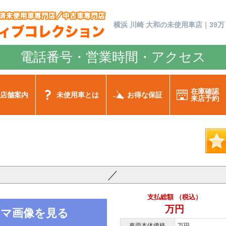
横浜 川崎 大和の未使用車店｜39万
電話番号・営業時間・アクセス
在庫確認
店舗案内
未使用車とは
お得な保証
来店予約
／
支払総額 （税込）
万円
ノラマ画像を見る
車両本体価格
万円