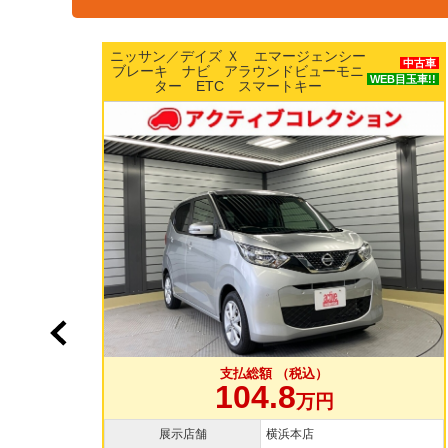
シー
ホンダ／Ｎ ＢＯＸ カスタムＧ Ｌター
中古車
モニ
ボホンダセンシング 両側パワースライ
WEB目玉車!!
ドドア 純正15インチAW 純正ナビ
WE
TV バックカメラ ドラレコ
支払総額 （税込）
109.8
万円
展示店舗
大和店