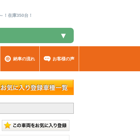
～！在庫350台！
▼
納車の流れ
お客様の声