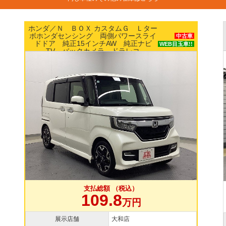
ニッサン／ルークス Ｘ エマージェンシーブ
レーキ パワースライドドア ナビ アラウン
中古車
中古車
ドビューモニター ETC スマートキー
B目玉車!!
支払総額 （税込）
109.8
万円
展示店舗
横浜本店