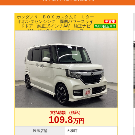
ニッサン／ルークス Ｘ エマージェン
Ｇ Ｌター
レーキ パワースライドドア ナビ 
ワースライ
中古車
ドビューモニター ETC スマート
純正ナビ
WEB目玉車!!
ラレコ
税込）
支払総額 （税込）
109.8
万円
万円
店
展示店舗
横浜本店