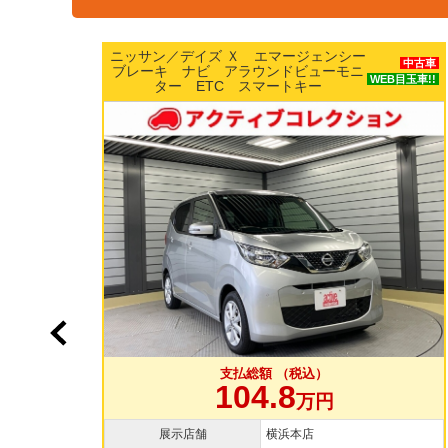
 エマージェンシー
ホンダ／Ｎ ＢＯＸ カスタム
中古車
ラウンドビューモニ
ボホンダセンシング 両側パ
WEB目玉車!!
スマートキー
ドドア 純正15インチAW 
TV バックカメラ ド
総額 （税込）
支払総額 （
4.8
109.8
万円
横浜本店
展示店舗
大和