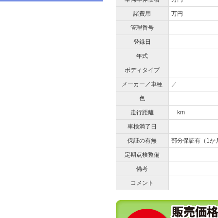
諸費用
万円
管理番号
登録日
年式
ボディタイプ
メーカー／車種
／
色
走行距離
km
車検満了日
保証の有無
部分保証有（1か
定期点検整備
備考
コメント