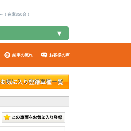
～！在庫350台！
▼
納車の流れ
お客様の声