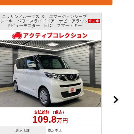
シーブ
ニッサン／ルークス Ｘ エマージェンシーブレ
アラウン
ーキ パワースライドドア ナビ 全方位モニ
中古車
キー
ター AAC
支払総額 （税込）
109.8
万円
展示店舗
横浜本店