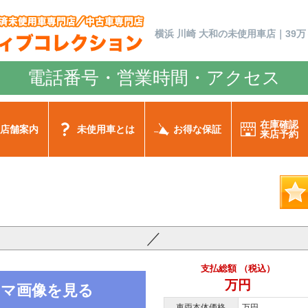
横浜 川崎 大和の未使用車店｜39万
電話番号・営業時間・アクセス
在庫確認
店舗案内
未使用車とは
お得な保証
来店予約
／
支払総額 （税込）
万円
ノラマ画像を見る
車両本体価格
万円