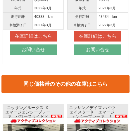
年式
2022年3月
年式
2021年3月
走行距離
40388 km
走行距離
43434 km
車検満了日
2027年3月
車検満了日
2027年3月
在庫詳細はこちら
在庫詳細はこちら
お問い合せ
お問い合せ
同じ価格帯のその他の在庫はこちら
クス Ｘ
ニッサン／デイズ ハイウ
ホンダ／Ｎ ＢＯ
ーブレー
ェイスターＸ エマージ
ホンダセンシン
イドド
ェンシーブレーキ ナ
ビ バックカ
中古車
中古車
位モニタ
ビ アラウンドビューモ
ETC プッシュス
ニター インテリキー