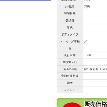
諸費用
万円
管理番号
登録日
年式
ボディタイプ
メーカー／車種
／
色
走行距離
km
車検満了日
保証の有無
部分保証有（1か
定期点検整備
備考
コメント