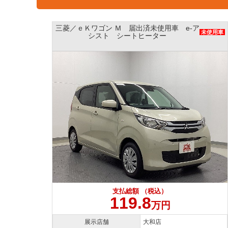
三菱／ｅＫワゴン Ｍ 届出済未使用車 e-ア
未使用車
未使用車
シスト シートヒーター
支払総額 （税込）
119.8
万円
展示店舗
大和店