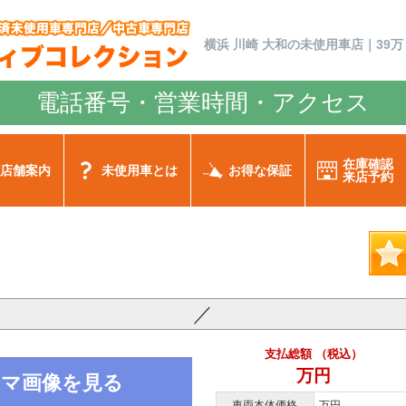
横浜 川崎 大和の未使用車店｜39万
電話番号・営業時間・アクセス
在庫確認
店舗案内
未使用車とは
お得な保証
来店予約
／
支払総額 （税込）
万円
ノラマ画像を見る
車両本体価格
万円