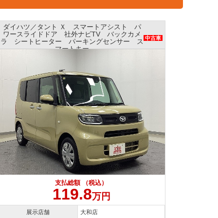
ダイハツ／タント Ｘ スマートアシスト パ
ホンダ
ワースライドドア 社外ナビTV バックカメ
パワー
中古車
ラ シートヒーター パーキングセンサー ス
マートキー
支払総額 （税込）
119.8
万円
展示店舗
大和店