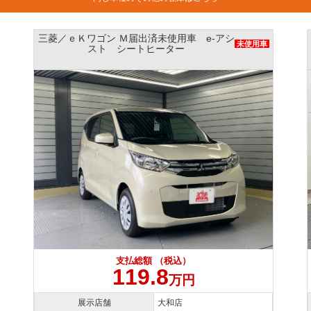
三菱／ｅＫワゴン Ｍ届出済未使用車 e-アシ
未使用車
スト シートヒーター
支払総額 （税込）
119.8
万円
展示店舗
大和店