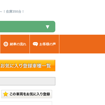
～！在庫350台！
▼
納車の流れ
お客様の声