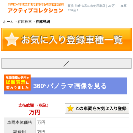
横浜 川崎 大和の未使用車店｜39万～！在庫
350台！
ホーム
在庫検索
在庫詳細
／
360°パノラマ画像を見る
支払総額 （税込）
万円
車両本体価格
万円
諸費用
万円