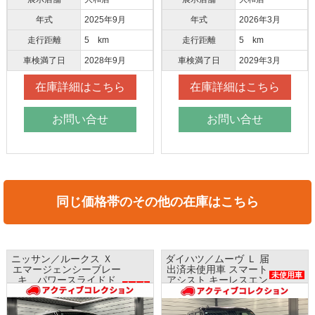
年式
2025年9月
年式
2026年3月
走行距離
5 km
走行距離
5 km
車検満了日
2028年9月
車検満了日
2029年3月
在庫詳細はこちら
在庫詳細はこちら
お問い合せ
お問い合せ
同じ価格帯のその他の在庫はこちら
ニッサン／ルークス Ｘ
ダイハツ／ムーヴ Ｌ 届
エマージェンシーブレー
出済未使用車 スマート
未使用車
キ パワースライドド
アシスト キーレスエン
中古車
ア ナビ アラウンドビ
トリー
ューモニター ETC
レンタアップ