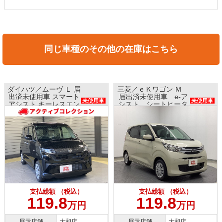
同じ車種のその他の在庫はこちら
ダイハツ／ムーヴ Ｌ 届
三菱／ｅＫワゴン Ｍ
出済未使用車 スマート
届出済未使用車 e-ア
未使用車
未使用車
アシスト キーレスエン
シスト シートヒータ
トリー
ー
支払総額 （税込）
支払総額 （税込）
119.8
119.8
万円
万円
展示店舗
大和店
展示店舗
大和店