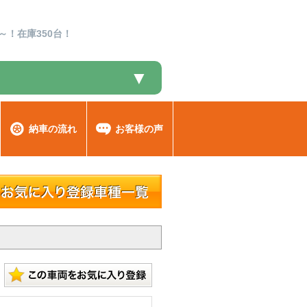
～！在庫350台！
▼
納車の流れ
お客様の声