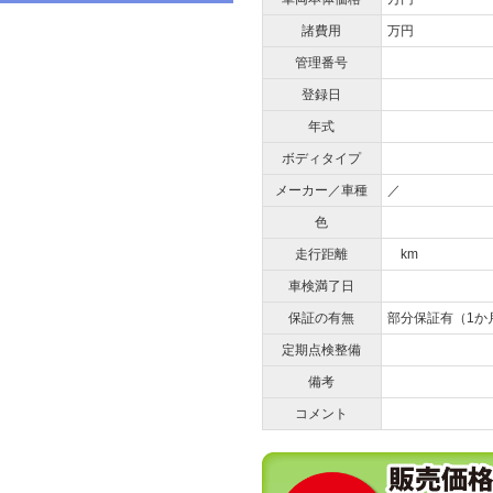
諸費用
万円
管理番号
登録日
年式
ボディタイプ
メーカー／車種
／
色
走行距離
km
車検満了日
保証の有無
部分保証有（1か
定期点検整備
備考
コメント