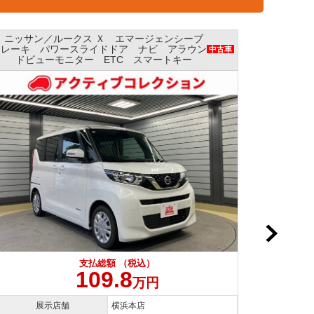
ニッサン／ルークス Ｘ エマージェンシーブレ
ニッサ
ーキ パワースライドドア ナビ 全方位モニ
ージェ
中古車
ター AAC
支払総額 （税込）
109.8
万円
展示店舗
横浜本店