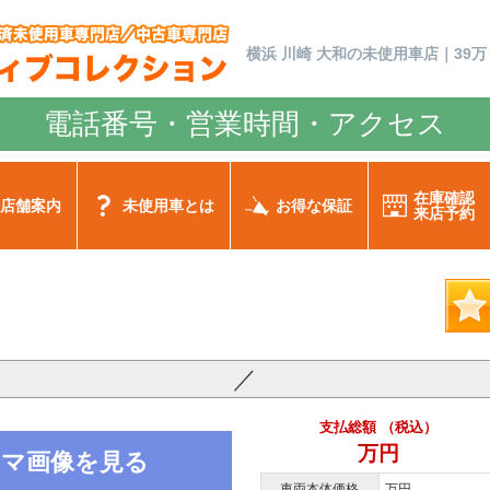
横浜 川崎 大和の未使用車店｜39万
電話番号・営業時間・アクセス
在庫確認
店舗案内
未使用車とは
お得な保証
来店予約
／
支払総額 （税込）
万円
ノラマ画像を見る
車両本体価格
万円