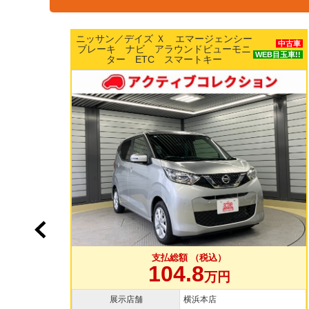
ホンダ／Ｎ ＢＯＸ カスタムＧ Ｌター
中古車
ボホンダセンシング 両側パワースライ
中古車
目玉車!!
ドドア 純正15インチAW 純正ナビ
WEB目玉車!!
TV バックカメラ ドラレコ
支払総額 （税込）
109.8
万円
展示店舗
大和店