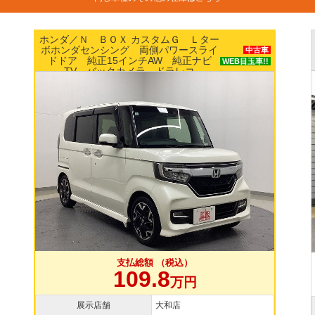
ニッサン／ルークス Ｘ エマージェンシーブ
レーキ パワースライドドア ナビ アラウン
中古車
ドビューモニター ETC スマートキー
支払総額 （税込）
109.8
万円
展示店舗
横浜本店