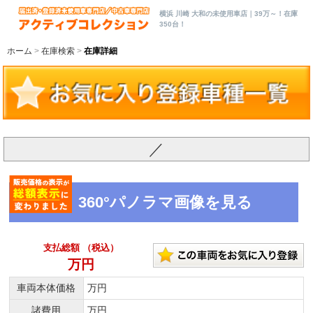
横浜 川崎 大和の未使用車店｜39万～！在庫
350台！
ホーム
在庫検索
在庫詳細
／
360°パノラマ画像を見る
支払総額 （税込）
万円
車両本体価格
万円
諸費用
万円