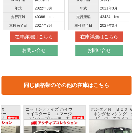
年式
2022年3月
年式
2021年3月
走行距離
40388 km
走行距離
43434 km
車検満了日
2027年3月
車検満了日
2027年3月
在庫詳細はこちら
在庫詳細はこちら
お問い合せ
お問い合せ
同じ価格帯のその他の在庫はこちら
ニッサン／デイズ ハイウ
ホンダ／Ｎ ＢＯＸ Ｇ
ェイスターＸ エマージ
ホンダセンシング ナ
中古車
ェンシーブレーキ ナ
ビ バックカメラ
中古車
ビ アラウンドビューモ
ETC プッシュスタート
ニター インテリキー