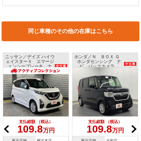
同じ車種のその他の在庫はこちら
ニッサン／デイズ ハイウ
ホンダ／Ｎ ＢＯＸ Ｇ
ェイスターＸ エマージ
ホンダセンシング ナ
中古車
ェンシーブレーキ ナ
ビ バックカメラ
中古車
ビ アラウンドビューモ
ETC プッシュスタート
ニター インテリキー
支払総額 （税込）
支払総額 （税込）
109.8
109.8
万円
万円
展示店舗
横浜本店
展示店舗
大和店