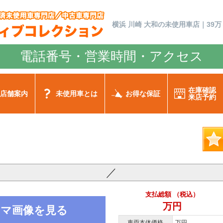
横浜 川崎 大和の未使用車店｜39万
電話番号・営業時間・アクセス
在庫確認
店舗案内
未使用車とは
お得な保証
来店予約
／
支払総額 （税込）
万円
ノラマ画像を見る
車両本体価格
万円