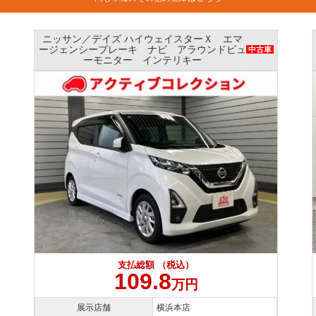
ホンダ／Ｎ ＢＯＸ Ｇ ホンダセンシング
中古車
ナビ バックカメラ ETC プッシュスタート
支払総額 （税込）
109.8
万円
展示店舗
大和店