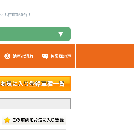
～！在庫350台！
▼
納車の流れ
お客様の声