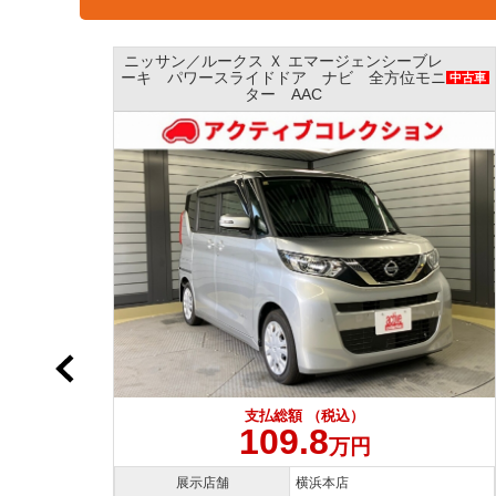
レ
ニッサン／デイズ ハイウェイスターＸ エマ
ニ
ージェンシーブレーキ ナビ アラウンドビュ
中古車
中古車
ーモニター インテリキー
支払総額 （税込）
109.8
万円
展示店舗
横浜本店