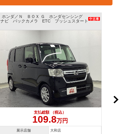
ニッサン／ルークス Ｘ エマージェンシーブ
ダイハツ
レーキ パワースライドドア ナビ アラウン
中古車
ドビューモニター ETC レンタアップ
支払総額 （税込）
114.8
万円
展示店舗
横浜本店