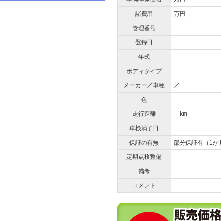
諸費用
万円
管理番号
登録日
年式
ボディタイプ
メーカー／車種
／
色
走行距離
km
車検満了日
保証の有無
部分保証有（1か
定期点検整備
備考
コメント