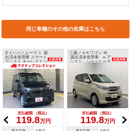
同じ車種のその他の在庫はこちら
ダイハツ／ムーヴ Ｌ 届
三菱／ｅＫワゴン Ｍ
出済未使用車 スマート
届出済未使用車 e-ア
未使用車
未使用車
アシスト キーレスエン
シスト シートヒータ
トリー
ー
支払総額 （税込）
支払総額 （税込）
119.8
119.8
万円
万円
展示店舗
大和店
展示店舗
大和店