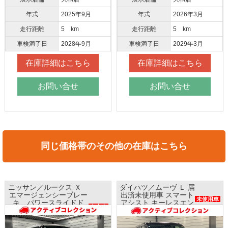
年式
2025年9月
年式
2026年3月
走行距離
5 km
走行距離
5 km
車検満了日
2028年9月
車検満了日
2029年3月
在庫詳細はこちら
在庫詳細はこちら
お問い合せ
お問い合せ
同じ価格帯のその他の在庫はこちら
ニッサン／ルークス Ｘ
ダイハツ／ムーヴ Ｌ 届
エマージェンシーブレー
出済未使用車 スマート
未使用車
キ パワースライドド
アシスト キーレスエン
中古車
ア ナビ アラウンドビ
トリー
ューモニター ETC
レンタアップ