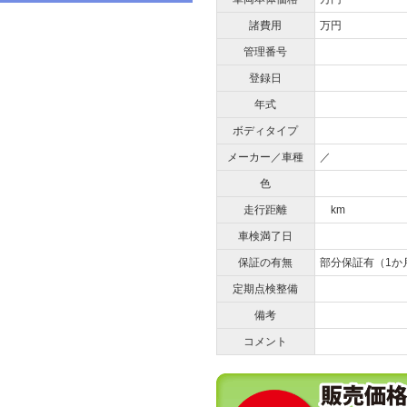
諸費用
万円
管理番号
登録日
年式
ボディタイプ
メーカー／車種
／
色
走行距離
km
車検満了日
保証の有無
部分保証有（1か
定期点検整備
備考
コメント