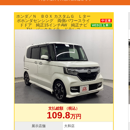
ニッサン／ルークス Ｘ エマージェンシーブ
レーキ パワースライドドア ナビ アラウン
中古車
ドビューモニター ETC スマートキー
支払総額 （税込）
109.8
万円
展示店舗
横浜本店