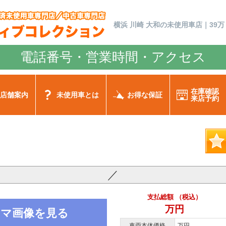
横浜 川崎 大和の未使用車店｜39万
電話番号・営業時間・アクセス
在庫確認
店舗案内
未使用車とは
お得な保証
来店予約
／
支払総額 （税込）
万円
ノラマ画像を見る
車両本体価格
万円