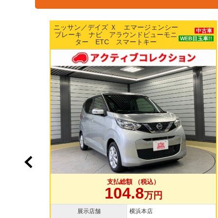
ホンダ／Ｎ ＢＯＸ カスタムＧ Ｌター
中古車
ボホンダセンシング 両側パワースライ
中古車
目玉車!!
ドドア 純正15インチAW 純正ナビ
WEB目玉車!!
TV バックカメラ ドラレコ
支払総額 （税込）
109.8
万円
展示店舗
大和店