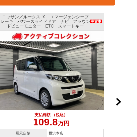
ニッサン／ルークス Ｘ エマージェンシーブレ
ニッサ
ーキ パワースライドドア ナビ 全方位モニ
ージェ
中古車
ター AAC
支払総額 （税込）
109.8
万円
展示店舗
横浜本店