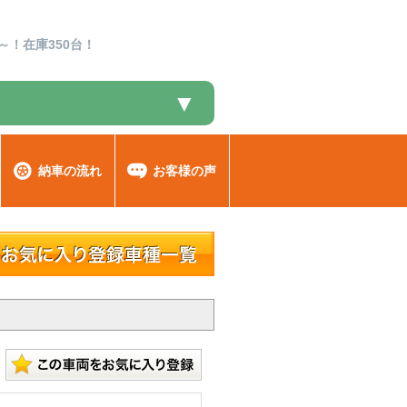
～！在庫350台！
▼
納車の流れ
お客様の声