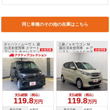
同じ車種のその他の在庫はこちら
ダイハツ／ムーヴ Ｌ 届
三菱／ｅＫワゴン Ｍ
出済未使用車 スマート
届出済未使用車 e-ア
未使用車
未使用車
アシスト キーレスエン
シスト シートヒータ
トリー
ー
支払総額 （税込）
支払総額 （税込）
119.8
119.8
万円
万円
展示店舗
大和店
展示店舗
大和店