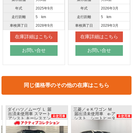
年式
2025年9月
年式
2026年3月
走行距離
5 km
走行距離
5 km
車検満了日
2028年9月
車検満了日
2029年3月
在庫詳細はこちら
在庫詳細はこちら
お問い合せ
お問い合せ
同じ価格帯のその他の在庫はこちら
ダイハツ／ムーヴ Ｌ 届
三菱／ｅＫワゴン Ｍ
出済未使用車 スマート
届出済未使用車 e-ア
未使用車
未使用車
アシスト キーレスエン
シスト シートヒータ
トリー
ー