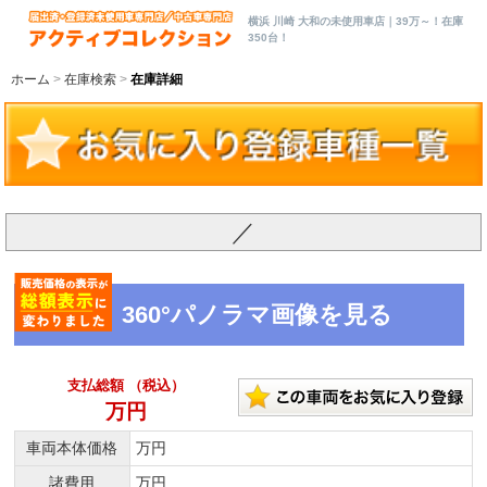
横浜 川崎 大和の未使用車店｜39万～！在庫
350台！
ホーム
在庫検索
在庫詳細
／
360°パノラマ画像を見る
支払総額 （税込）
万円
車両本体価格
万円
諸費用
万円