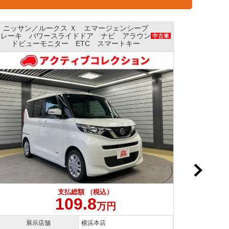
ニッサン／ルークス Ｘ エマージェンシーブレ
ニッサ
ーキ パワースライドドア ナビ 全方位モニ
ージェ
中古車
ター AAC
支払総額 （税込）
109.8
万円
展示店舗
横浜本店