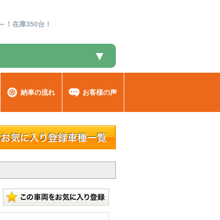
～！在庫350台！
▼
納車の流れ
お客様の声