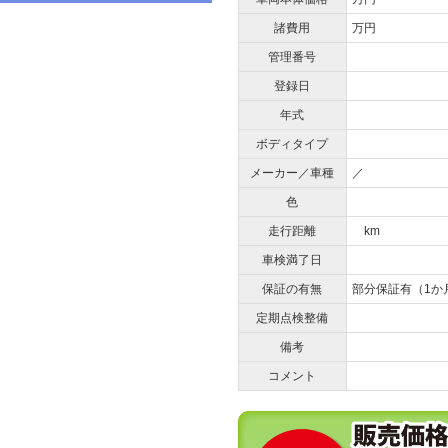
諸費用
万円
管理番号
登録日
年式
ボディタイプ
メーカー／車種
／
色
走行距離
km
車検満了日
保証の有無
部分保証有（1か
定期点検整備
備考
コメント