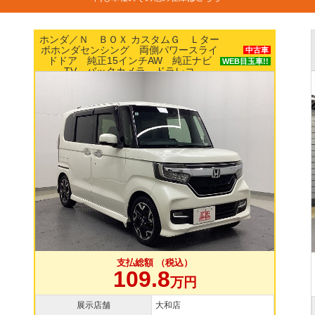
ニッサン／ルークス Ｘ エマージェンシーブ
レーキ パワースライドドア ナビ アラウン
中古車
ドビューモニター ETC スマートキー
支払総額 （税込）
109.8
万円
展示店舗
横浜本店