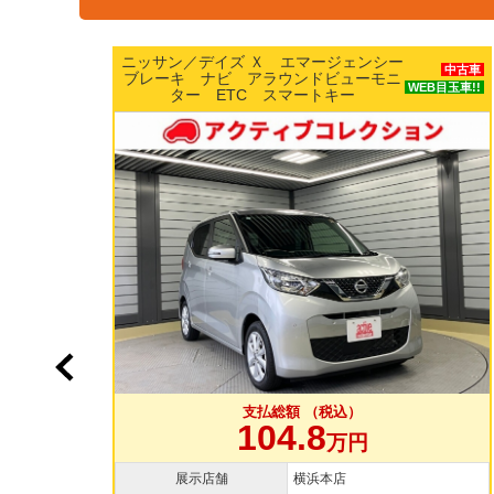
ホンダ／Ｎ ＢＯＸ カスタムＧ Ｌター
中古車
ボホンダセンシング 両側パワースライ
中古車
目玉車!!
ドドア 純正15インチAW 純正ナビ
WEB目玉車!!
TV バックカメラ ドラレコ
支払総額 （税込）
109.8
万円
展示店舗
大和店