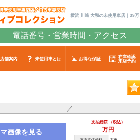
横浜 川崎 大和の未使用車店｜39万
電話番号・営業時間・アクセス
在庫確認
店舗案内
未使用車とは
お得な保証
来店予約
／
支払総額 （税込）
万円
ノラマ画像を見る
車両本体価格
万円