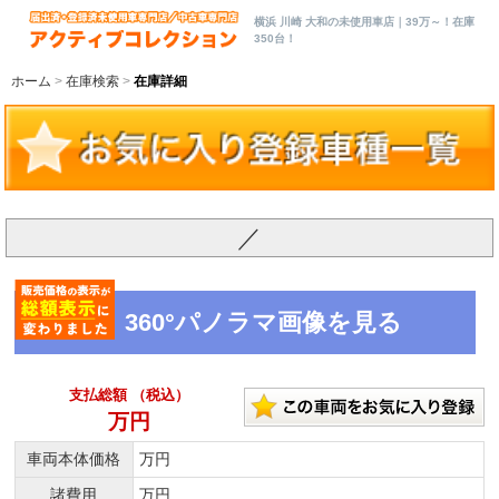
横浜 川崎 大和の未使用車店｜39万～！在庫
350台！
ホーム
在庫検索
在庫詳細
／
360°パノラマ画像を見る
支払総額 （税込）
万円
車両本体価格
万円
諸費用
万円