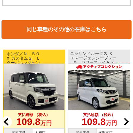
同じ車種のその他の在庫はこちら
ニッサン／ルークス Ｘ
ホンダ／Ｎ ＢＯ
エマージェンシーブレー
Ｘ カスタムＧ Ｌ
キ パワースライドド
ターボホンダセン
中古車
ア ナビ アラウンドビ
シング 両側パワ
中古車
ューモニター ETC ス
ースライドドア
WEB目玉車!!
マートキー
純正15インチAW
純正ナビTV バッ
クカメラ ドラレ
コ
支払総額 （税込）
支払総額 （税込）
109.8
109.8
万円
万円
展示店舗
大和店
展示店舗
横浜本店