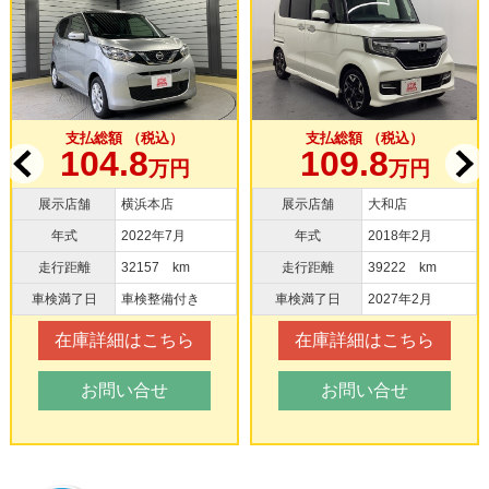
ー
純正ナビTV バッ
クカメラ ドラレ
コ
支払総額 （税込）
支払総額 （税込）
104.8
109.8
万円
万円
展示店舗
横浜本店
展示店舗
大和店
年式
2022年7月
年式
2018年2月
走行距離
32157 km
走行距離
39222 km
車検満了日
車検整備付き
車検満了日
2027年2月
在庫詳細はこちら
在庫詳細はこちら
お問い合せ
お問い合せ