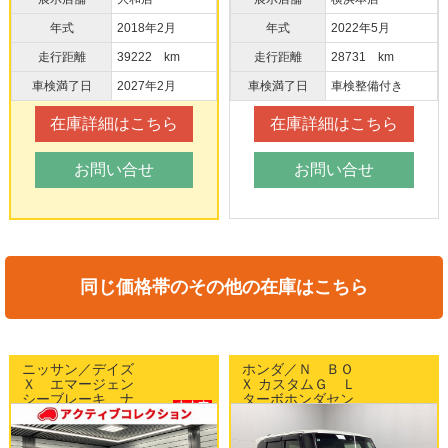
年式
2018年2月
年式
2022年5月
走行距離
39222 km
走行距離
28731 km
車検満了日
2027年2月
車検満了日
車検整備付き
在庫詳細はこちら
在庫詳細はこちら
お問い合せ
お問い合せ
同じ価格帯のその他の在庫はこちら
ニッサン／デイズ
ホンダ／Ｎ ＢＯ
Ｘ エマージェン
Ｘ カスタムＧ Ｌ
シーブレーキ ナ
ターボホンダセン
中古車
ビ アラウンドビ
シング 両側パワ
中古車
WEB目玉車!!
ューモニター
ースライドドア
WEB目玉車!!
ETC スマートキ
純正15インチAW