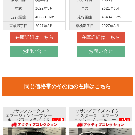
年式
2022年3月
年式
2021年3月
走行距離
40388 km
走行距離
43434 km
車検満了日
2027年3月
車検満了日
2027年3月
在庫詳細はこちら
在庫詳細はこちら
お問い合せ
お問い合せ
同じ価格帯のその他の在庫はこちら
ニッサン／ルークス Ｘ
ニッサン／デイズ ハイウ
エマージェンシーブレー
ェイスターＸ エマージ
キ パワースライドド
ェンシーブレーキ ナ
中古車
中古車
ア ナビ 全方位モニタ
ビ アラウンドビューモ
ー AAC
ニター インテリキー