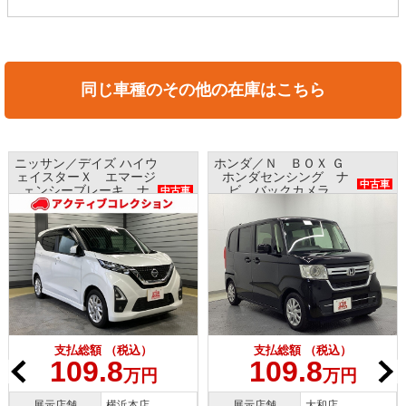
同じ車種のその他の在庫はこちら
ニッサン／デイズ ハイウ
ホンダ／Ｎ ＢＯＸ Ｇ
ェイスターＸ エマージ
ホンダセンシング ナ
中古車
ェンシーブレーキ ナ
ビ バックカメラ
中古車
ビ アラウンドビューモ
ETC プッシュスタート
ニター インテリキー
支払総額 （税込）
支払総額 （税込）
109.8
109.8
万円
万円
展示店舗
横浜本店
展示店舗
大和店