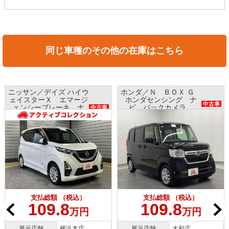
同じ車種のその他の在庫はこちら
ニッサン／デイズ ハイウ
ホンダ／Ｎ ＢＯＸ Ｇ
ェイスターＸ エマージ
ホンダセンシング ナ
中古車
ェンシーブレーキ ナ
ビ バックカメラ
中古車
ビ アラウンドビューモ
ETC プッシュスタート
ニター インテリキー
支払総額 （税込）
支払総額 （税込）
109.8
109.8
万円
万円
展示店舗
横浜本店
展示店舗
大和店