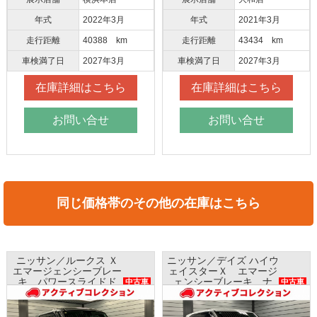
年式
2022年3月
年式
2021年3月
走行距離
40388 km
走行距離
43434 km
車検満了日
2027年3月
車検満了日
2027年3月
在庫詳細はこちら
在庫詳細はこちら
お問い合せ
お問い合せ
同じ価格帯のその他の在庫はこちら
ニッサン／ルークス Ｘ
ニッサン／デイズ ハイウ
エマージェンシーブレー
ェイスターＸ エマージ
キ パワースライドド
ェンシーブレーキ ナ
中古車
中古車
ア ナビ 全方位モニタ
ビ アラウンドビューモ
ー AAC
ニター インテリキー