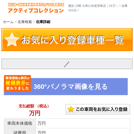
横浜 川崎 大和の未使用車店｜39万～！在庫
350台！
ホーム
在庫検索
在庫詳細
／
360°パノラマ画像を見る
支払総額 （税込）
万円
車両本体価格
万円
諸費用
万円