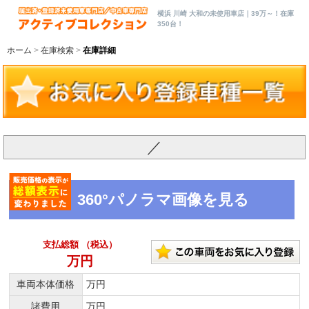
横浜 川崎 大和の未使用車店｜39万～！在庫
350台！
ホーム
在庫検索
在庫詳細
／
360°パノラマ画像を見る
支払総額 （税込）
万円
車両本体価格
万円
諸費用
万円