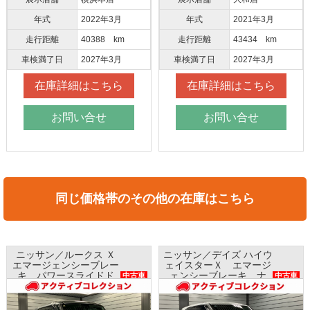
年式
2022年3月
年式
2021年3月
走行距離
40388 km
走行距離
43434 km
車検満了日
2027年3月
車検満了日
2027年3月
在庫詳細はこちら
在庫詳細はこちら
お問い合せ
お問い合せ
同じ価格帯のその他の在庫はこちら
ニッサン／デイズ ハイウ
ホンダ／Ｎ ＢＯＸ Ｇ
ェイスターＸ エマージ
ホンダセンシング ナ
ェンシーブレーキ ナ
ビ バックカメラ
中古車
中古車
ビ アラウンドビューモ
ETC プッシュスタート
ニター インテリキー