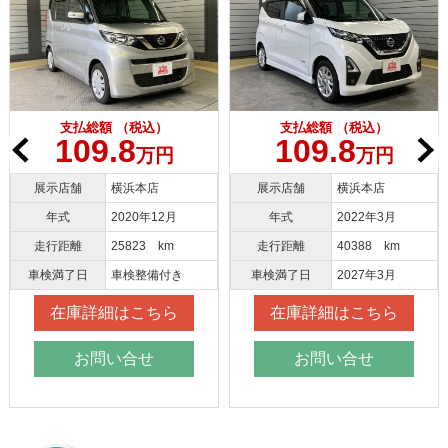
支払総額 （税込）
支払総額 （税込）
109.8
109.8
万円
万円
展示店舗
横浜本店
展示店舗
大和店
月
年式
2022年3月
年式
2021年3月
走行距離
40388 km
走行距離
43434 km
き
車検満了日
2027年3月
車検満了日
2027年3月
ら
在庫詳細はこちら
在庫詳細はこちら
お問い合せ
お問い合せ