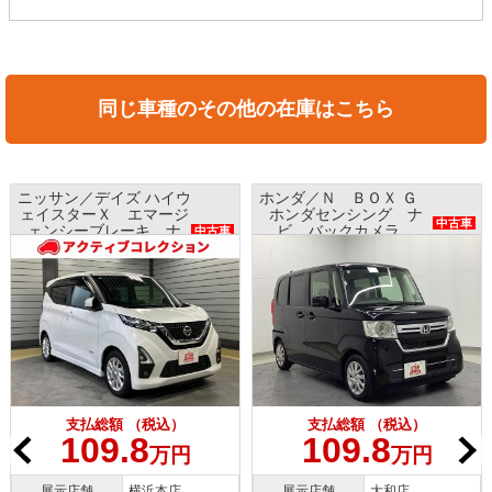
同じ車種のその他の在庫はこちら
ニッサン／デイズ ハイウ
ホンダ／Ｎ ＢＯＸ Ｇ
ェイスターＸ エマージ
ホンダセンシング ナ
中古車
ェンシーブレーキ ナ
ビ バックカメラ
中古車
ビ アラウンドビューモ
ETC プッシュスタート
ニター インテリキー
支払総額 （税込）
支払総額 （税込）
109.8
109.8
万円
万円
展示店舗
横浜本店
展示店舗
大和店