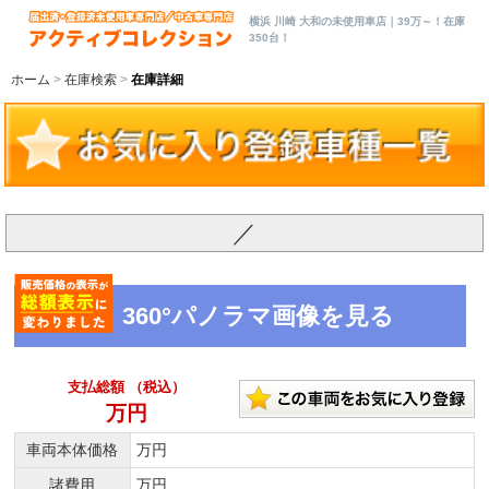
横浜 川崎 大和の未使用車店｜39万～！在庫
350台！
ホーム
在庫検索
在庫詳細
／
360°パノラマ画像を見る
支払総額 （税込）
万円
車両本体価格
万円
諸費用
万円