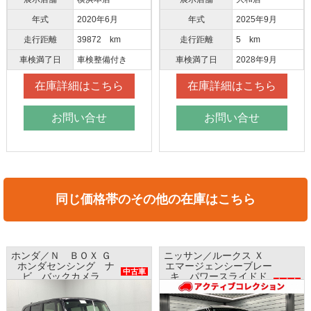
年式
2020年6月
年式
2025年9月
走行距離
39872 km
走行距離
5 km
車検満了日
車検整備付き
車検満了日
2028年9月
在庫詳細はこちら
在庫詳細はこちら
お問い合せ
お問い合せ
同じ価格帯のその他の在庫はこちら
ホンダ／Ｎ ＢＯＸ Ｇ
ニッサン／ルークス Ｘ
ホンダセンシング ナ
エマージェンシーブレー
中古車
ビ バックカメラ
キ パワースライドド
中古車
ETC プッシュスタート
ア ナビ アラウンドビ
ューモニター ETC
レンタアップ