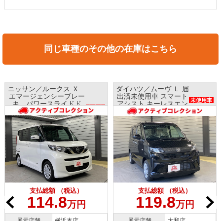
同じ車種のその他の在庫はこちら
ニッサン／ルークス Ｘ
ダイハツ／ムーヴ Ｌ 届
エマージェンシーブレー
出済未使用車 スマート
未使用車
キ パワースライドド
アシスト キーレスエン
中古車
ア ナビ アラウンドビ
トリー
ューモニター ETC
レンタアップ
支払総額 （税込）
支払総額 （税込）
114.8
119.8
万円
万円
展示店舗
横浜本店
展示店舗
大和店