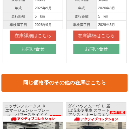
年式
2025年9月
年式
2026年3月
走行距離
5 km
走行距離
5 km
車検満了日
2028年9月
車検満了日
2029年3月
在庫詳細はこちら
在庫詳細はこちら
お問い合せ
お問い合せ
同じ価格帯のその他の在庫はこちら
ニッサン／ルークス Ｘ
ダイハツ／ムーヴ Ｌ 届
エマージェンシーブレー
出済未使用車 スマート
未使用車
キ パワースライドド
アシスト キーレスエン
中古車
ア ナビ アラウンドビ
トリー
ューモニター ETC
レンタアップ