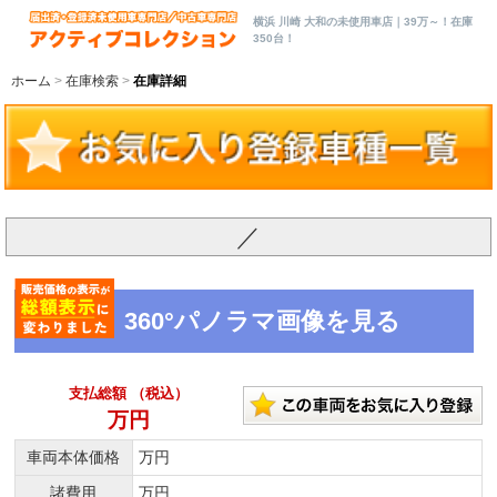
横浜 川崎 大和の未使用車店｜39万～！在庫
350台！
ホーム
在庫検索
在庫詳細
／
360°パノラマ画像を見る
支払総額 （税込）
万円
車両本体価格
万円
諸費用
万円