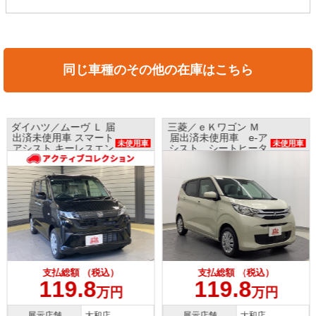
同じ車種のその他の在庫はこちら
ダイハツ／ムーヴ Ｌ 届
三菱／ｅＫワゴン Ｍ
出済未使用車 スマート
届出済未使用車 e-ア
未使用車
未使用車
アシスト キーレスエン
シスト シートヒータ
トリー
ー
支払総額 （税込）
支払総額 （税込）
119.8
119.8
万円
万円
展示店舗
大和店
展示店舗
大和店