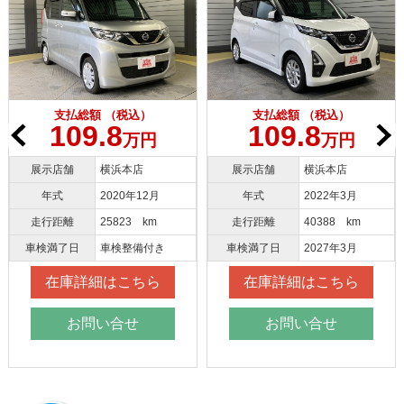
 （税込）
支払総額 （税込）
支払総額 
.8
109.8
109.
万円
万円
横浜本店
展示店舗
横浜本店
展示店舗
2020年12月
年式
2022年3月
年式
25823 km
走行距離
40388 km
走行距離
車検整備付き
車検満了日
2027年3月
車検満了日
細はこちら
在庫詳細はこちら
在庫詳細
い合せ
お問い合せ
お問