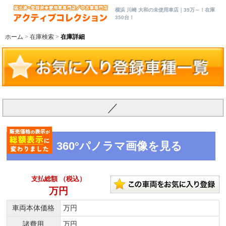
横浜 川崎 大和の未使用車店｜39万～！在庫
350台！
ホーム
在庫検索
在庫詳細
／
360°パノラマ画像を見る
支払総額 （税込）
万円
車両本体価格
万円
諸費用
万円