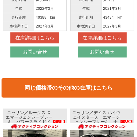
年式
2022年3月
年式
2021年3月
走行距離
40388 km
走行距離
43434 km
車検満了日
2027年3月
車検満了日
2027年3月
在庫詳細はこちら
在庫詳細はこちら
お問い合せ
お問い合せ
同じ価格帯のその他の在庫はこちら
ークス Ｘ
ニッサン／デイズ ハイウ
ホンダ／Ｎ Ｂ
シーブレー
ェイスターＸ エマージ
ホンダセンシ
ライドド
ェンシーブレーキ ナ
ビ バック
中古車
中古車
方位モニタ
ビ アラウンドビューモ
ETC プッシュ
C
ニター インテリキー