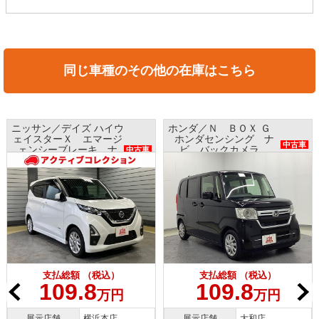
同じ車種のその他の在庫はこちら
ニッサン／デイズ ハイウ
ホンダ／Ｎ ＢＯＸ Ｇ
ェイスターＸ エマージ
ホンダセンシング ナ
中古車
ェンシーブレーキ ナ
ビ バックカメラ
中古車
ビ アラウンドビューモ
ETC プッシュスタート
ニター インテリキー
支払総額 （税込）
支払総額 （税込）
109.8
109.8
万円
万円
展示店舗
横浜本店
展示店舗
大和店