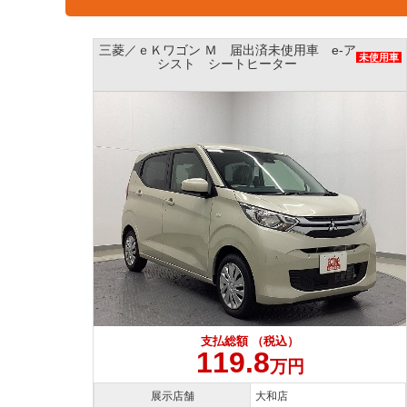
三菱／ｅＫワゴン Ｍ 届出済未使用車 e-ア
未使用車
未使用車
シスト シートヒーター
支払総額 （税込）
119.8
万円
展示店舗
大和店