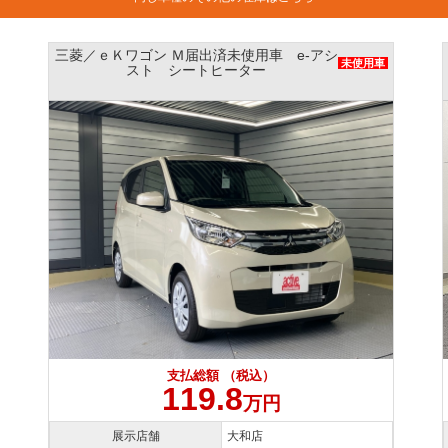
三菱／ｅＫワゴン Ｍ届出済未使用車 e-アシ
未使用車
スト シートヒーター
支払総額 （税込）
119.8
万円
展示店舗
大和店