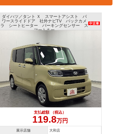
ダイハツ／タント Ｘ スマートアシスト パ
ホンダ
ワースライドドア 社外ナビTV バックカメ
パワー
中古車
ラ シートヒーター パーキングセンサー ス
マートキー
支払総額 （税込）
119.8
万円
展示店舗
大和店