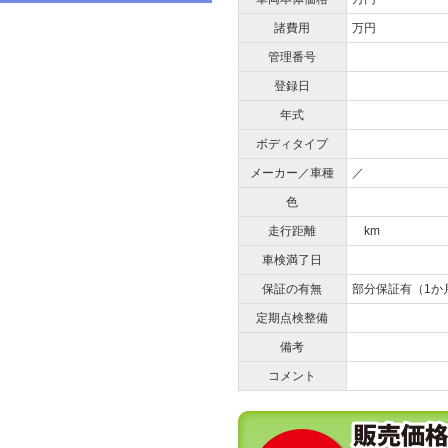
諸費用
万円
管理番号
登録日
年式
ボディタイプ
メーカー／車種
／
色
走行距離
km
車検満了日
保証の有無
部分保証有（1か
定期点検整備
備考
コメント