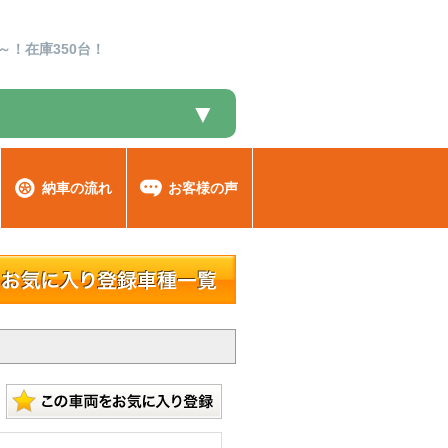
～！在庫350台！
▼
納車の流れ
お客様の声