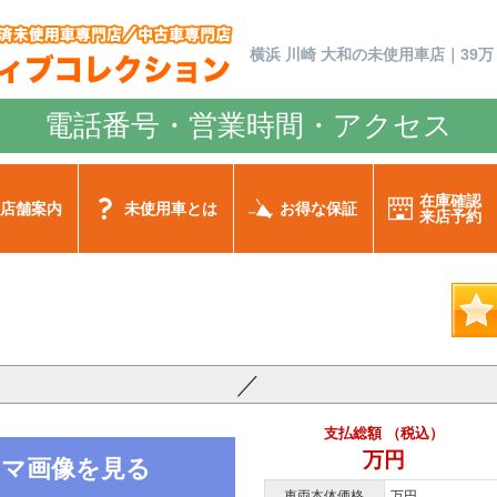
横浜 川崎 大和の未使用車店｜39万
電話番号・営業時間・アクセス
在庫確認
店舗案内
未使用車とは
お得な保証
来店予約
／
支払総額 （税込）
万円
ノラマ画像を見る
車両本体価格
万円