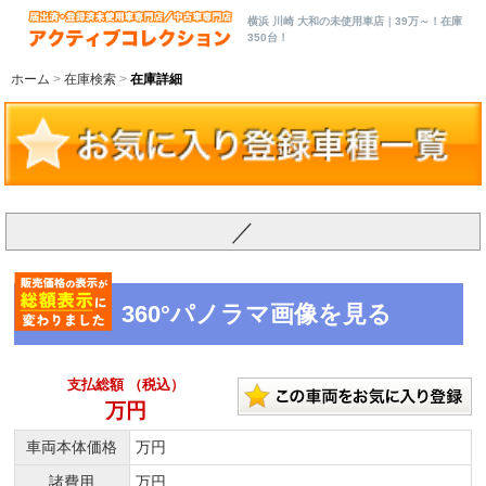
横浜 川崎 大和の未使用車店｜39万～！在庫
350台！
ホーム
在庫検索
在庫詳細
／
360°パノラマ画像を見る
支払総額 （税込）
万円
車両本体価格
万円
諸費用
万円