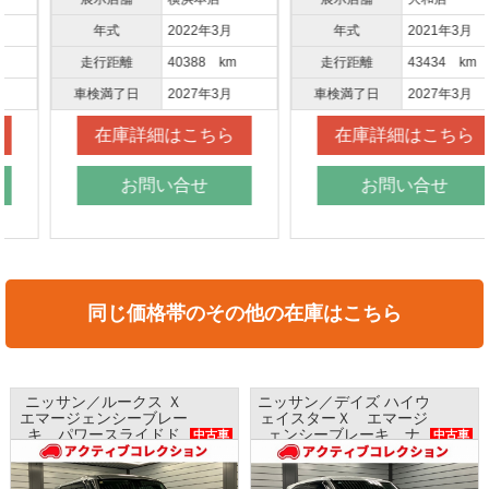
年式
2022年3月
年式
2021年3月
走行距離
40388 km
走行距離
43434 km
車検満了日
2027年3月
車検満了日
2027年3月
在庫詳細はこちら
在庫詳細はこちら
お問い合せ
お問い合せ
同じ価格帯のその他の在庫はこちら
ニッサン／ルークス Ｘ
ニッサン／デイズ ハイウ
エマージェンシーブレー
ェイスターＸ エマージ
キ パワースライドド
ェンシーブレーキ ナ
中古車
中古車
ア ナビ 全方位モニタ
ビ アラウンドビューモ
ー AAC
ニター インテリキー