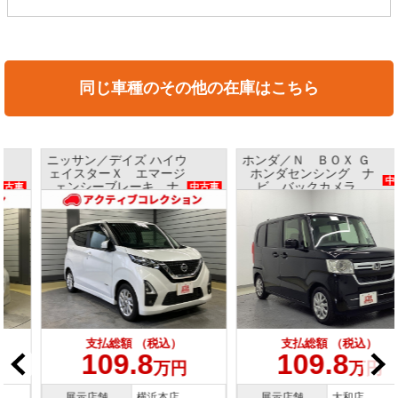
同じ車種のその他の在庫はこちら
ニッサン／デイズ ハイウ
ホンダ／Ｎ ＢＯＸ Ｇ
ェイスターＸ エマージ
ホンダセンシング ナ
中古車
ェンシーブレーキ ナ
ビ バックカメラ
中古車
ビ アラウンドビューモ
ETC プッシュスタート
ニター インテリキー
支払総額 （税込）
支払総額 （税込）
109.8
109.8
万円
万円
展示店舗
横浜本店
展示店舗
大和店