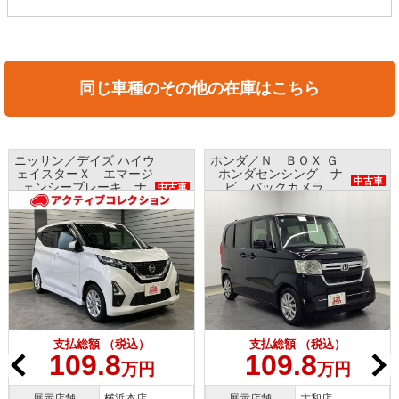
同じ車種のその他の在庫はこちら
ニッサン／デイズ ハイウ
ホンダ／Ｎ ＢＯＸ Ｇ
ェイスターＸ エマージ
ホンダセンシング ナ
中古車
ェンシーブレーキ ナ
ビ バックカメラ
中古車
ビ アラウンドビューモ
ETC プッシュスタート
ニター インテリキー
支払総額 （税込）
支払総額 （税込）
109.8
109.8
万円
万円
展示店舗
横浜本店
展示店舗
大和店