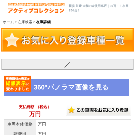
横浜 川崎 大和の未使用車店｜39万～！在庫
350台！
ホーム
在庫検索
在庫詳細
／
360°パノラマ画像を見る
支払総額 （税込）
万円
車両本体価格
万円
諸費用
万円