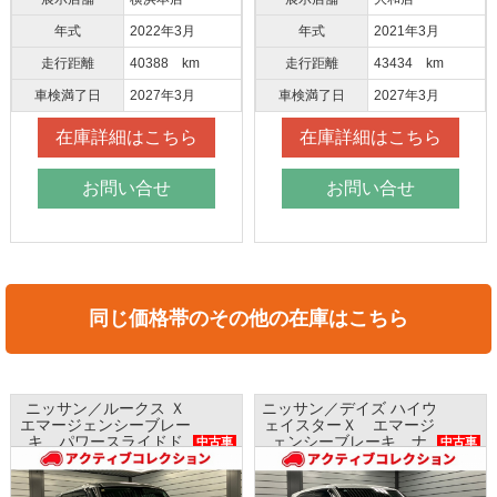
年式
2022年3月
年式
2021年3月
走行距離
40388 km
走行距離
43434 km
車検満了日
2027年3月
車検満了日
2027年3月
在庫詳細はこちら
在庫詳細はこちら
お問い合せ
お問い合せ
同じ価格帯のその他の在庫はこちら
ニッサン／ルークス Ｘ
ニッサン／デイズ ハイウ
エマージェンシーブレー
ェイスターＸ エマージ
キ パワースライドド
ェンシーブレーキ ナ
中古車
中古車
ア ナビ 全方位モニタ
ビ アラウンドビューモ
ー AAC
ニター インテリキー