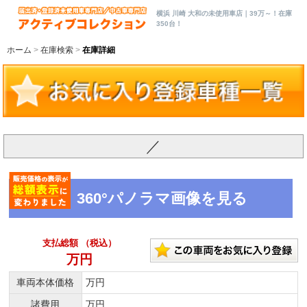
横浜 川崎 大和の未使用車店｜39万～！在庫
350台！
ホーム
在庫検索
在庫詳細
／
360°パノラマ画像を見る
支払総額 （税込）
万円
車両本体価格
万円
諸費用
万円