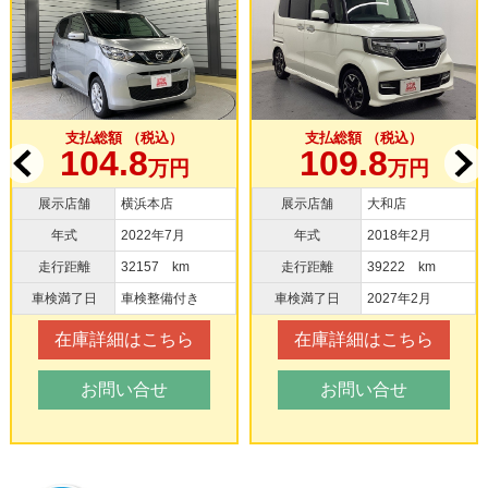
ー
純正ナビTV バッ
クカメラ ドラレ
コ
支払総額 （税込）
支払総額 （税込）
104.8
109.8
万円
万円
展示店舗
横浜本店
展示店舗
大和店
年式
2022年7月
年式
2018年2月
走行距離
32157 km
走行距離
39222 km
車検満了日
車検整備付き
車検満了日
2027年2月
在庫詳細はこちら
在庫詳細はこちら
お問い合せ
お問い合せ