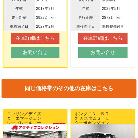
年式
2018年2月
年式
2022年5月
走行距離
39222 km
走行距離
28731 km
車検満了日
2027年2月
車検満了日
車検整備付き
在庫詳細はこちら
在庫詳細はこちら
お問い合せ
お問い合せ
同じ価格帯のその他の在庫はこちら
ニッサン／デイズ
ホンダ／Ｎ ＢＯ
Ｘ エマージェン
Ｘ カスタムＧ Ｌ
シーブレーキ ナ
ターボホンダセン
中古車
ビ アラウンドビ
シング 両側パワ
中古車
WEB目玉車!!
ューモニター
ースライドドア
WEB目玉車!!
ETC スマートキ
純正15インチAW