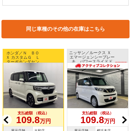
同じ車種のその他の在庫はこちら
ニッサン／ルークス Ｘ
ホンダ／Ｎ ＢＯ
エマージェンシーブレー
Ｘ カスタムＧ Ｌ
キ パワースライドド
ターボホンダセン
中古車
ア ナビ アラウンドビ
シング 両側パワ
中古車
ューモニター ETC ス
ースライドドア
WEB目玉車!!
マートキー
純正15インチAW
純正ナビTV バッ
クカメラ ドラレ
コ
支払総額 （税込）
支払総額 （税込）
109.8
109.8
万円
万円
展示店舗
大和店
展示店舗
横浜本店