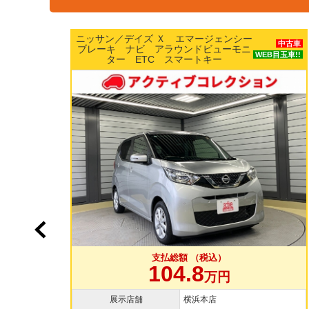
ホンダ／Ｎ ＢＯＸ カスタムＧ Ｌター
中古車
ボホンダセンシング 両側パワースライ
中古車
目玉車!!
ドドア 純正15インチAW 純正ナビ
WEB目玉車!!
TV バックカメラ ドラレコ
支払総額 （税込）
109.8
万円
展示店舗
大和店