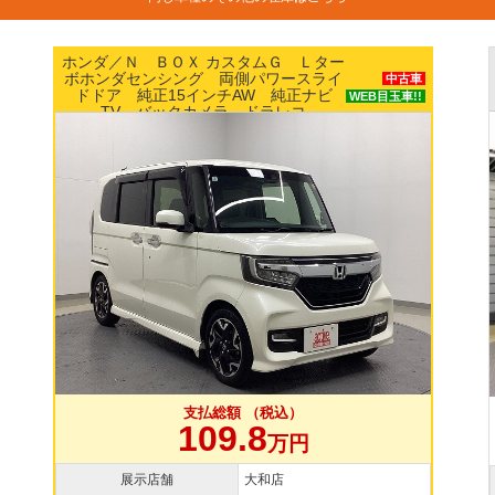
ニッサン／ルークス Ｘ エマージェンシーブ
レーキ パワースライドドア ナビ アラウン
中古車
ドビューモニター ETC スマートキー
支払総額 （税込）
109.8
万円
展示店舗
横浜本店