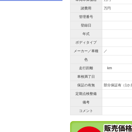
諸費用
万円
管理番号
登録日
年式
ボディタイプ
メーカー／車種
／
色
走行距離
km
車検満了日
保証の有無
部分保証有（1か
定期点検整備
備考
コメント