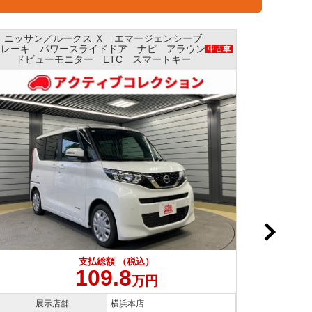
ニッサン／ルークス Ｘ エマージェンシーブレ
ニッサ
ーキ パワースライドドア ナビ 全方位モニ
ージェ
中古車
ター AAC
支払総額 （税込）
109.8
万円
展示店舗
横浜本店