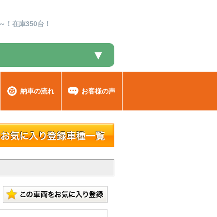
～！在庫350台！
▼
納車の流れ
お客様の声