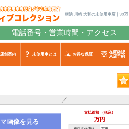
横浜 川崎 大和の未使用車店｜39万
電話番号・営業時間・アクセス
在庫確認
店舗案内
未使用車とは
お得な保証
来店予約
／
支払総額 （税込）
万円
ノラマ画像を見る
車両本体価格
万円