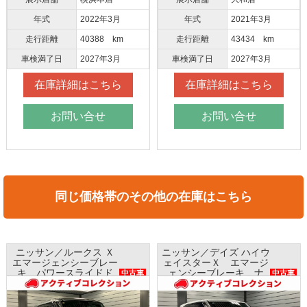
年式
2022年3月
年式
2021年3月
走行距離
40388 km
走行距離
43434 km
車検満了日
2027年3月
車検満了日
2027年3月
在庫詳細はこちら
在庫詳細はこちら
お問い合せ
お問い合せ
同じ価格帯のその他の在庫はこちら
ニッサン／デイズ ハイウ
ホンダ／Ｎ ＢＯＸ Ｇ
ェイスターＸ エマージ
ホンダセンシング ナ
中古車
ェンシーブレーキ ナ
ビ バックカメラ
中古車
ビ アラウンドビューモ
ETC プッシュスタート
ニター インテリキー