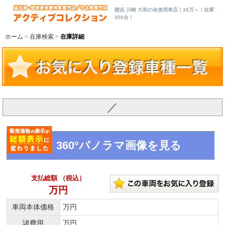
横浜 川崎 大和の未使用車店｜39万～！在庫
350台！
ホーム
在庫検索
在庫詳細
／
360°パノラマ画像を見る
支払総額 （税込）
万円
車両本体価格
万円
諸費用
万円