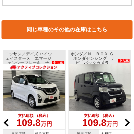
同じ車種のその他の在庫はこちら
ニッサン／デイズ ハイウ
ホンダ／Ｎ ＢＯＸ Ｇ
ェイスターＸ エマージ
ホンダセンシング ナ
中古車
ェンシーブレーキ ナ
ビ バックカメラ
中古車
ビ アラウンドビューモ
ETC プッシュスタート
ニター インテリキー
支払総額 （税込）
支払総額 （税込）
109.8
109.8
万円
万円
展示店舗
横浜本店
展示店舗
大和店