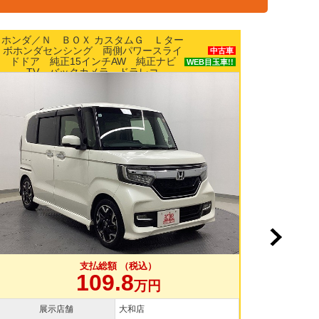
ニッサン／ルークス Ｘ エマージェン
Ｇ Ｌター
レーキ パワースライドドア ナビ ア
ースライ
中古車
ドビューモニター ETC スマート
純正ナビ
WEB目玉車!!
レコ
込）
支払総額 （税込）
109.8
万円
万円
店
展示店舗
横浜本店