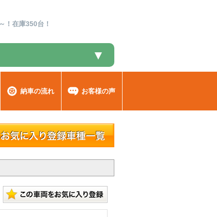
～！在庫350台！
▼
納車の流れ
お客様の声