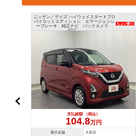
イズ ハイウェイスターＸプロ
ニッサン／デイズ Ｘ
ディション エマージェンシ
ブレーキ ナビ アラ
ちょい乗り
 純正ナビ バックカメラ
ター ETC 
ETC
支払総
支払総額 （税込）
10
104.8
万円
展示店舗
舗
大和店