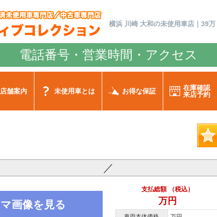
横浜 川崎 大和の未使用車店｜39万
電話番号・営業時間・アクセス
在庫確認
店舗案内
未使用車とは
お得な保証
来店予約
／
支払総額 （税込）
万円
ノラマ画像を見る
車両本体価格
万円