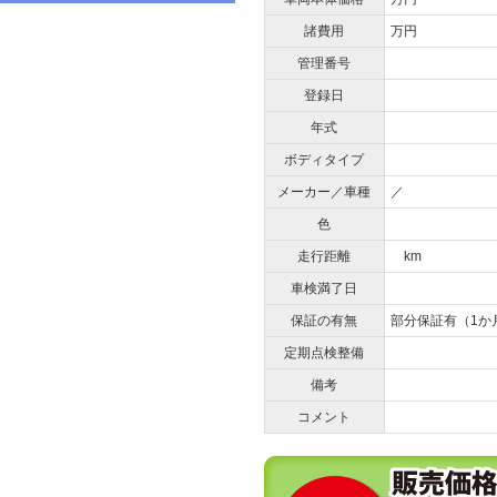
諸費用
万円
管理番号
登録日
年式
ボディタイプ
メーカー／車種
／
色
走行距離
km
車検満了日
保証の有無
部分保証有（1か
定期点検整備
備考
コメント