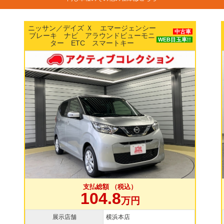
 エマージェンシー
ホンダ／Ｎ ＢＯＸ カスタム
中古車
ウンドビューモニ
ボホンダセンシング 両側パワ
WEB目玉車!!
スマートキー
ドドア 純正15インチAW 
TV バックカメラ ドラ
額 （税込）
支払総額 （税
4.8
109.8
万円
横浜本店
展示店舗
大和