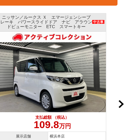
ニッサン／ルークス Ｘ エマージェンシーブレ
ニッサ
ーキ パワースライドドア ナビ 全方位モニ
ージェ
中古車
ター AAC
支払総額 （税込）
109.8
万円
展示店舗
横浜本店