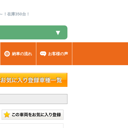
～！在庫350台！
▼
納車の流れ
お客様の声