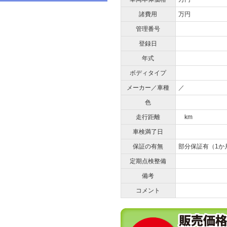
諸費用
万円
管理番号
登録日
年式
ボディタイプ
メーカー／車種
／
色
走行距離
km
車検満了日
保証の有無
部分保証有（1か
定期点検整備
備考
コメント