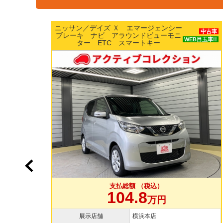
ホンダ／Ｎ ＢＯＸ カスタムＧ Ｌター
中古車
ボホンダセンシング 両側パワースライ
中古車
目玉車!!
ドドア 純正15インチAW 純正ナビ
WEB目玉車!!
TV バックカメラ ドラレコ
支払総額 （税込）
109.8
万円
展示店舗
大和店