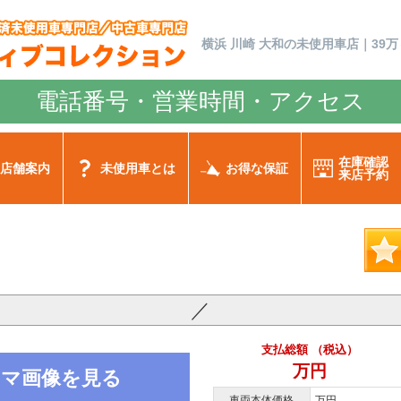
横浜 川崎 大和の未使用車店｜39万
電話番号・営業時間・アクセス
在庫確認
店舗案内
未使用車とは
お得な保証
来店予約
／
支払総額 （税込）
万円
ノラマ画像を見る
車両本体価格
万円