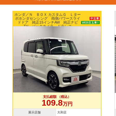
ニッサン／ルークス Ｘ エマージェンシーブ
レーキ パワースライドドア ナビ アラウン
中古車
ドビューモニター ETC スマートキー
支払総額 （税込）
109.8
万円
展示店舗
横浜本店