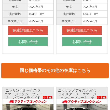
年式
2022年3月
年式
2021年3月
走行距離
40388 km
走行距離
43434 km
車検満了日
2027年3月
車検満了日
2027年3月
在庫詳細はこちら
在庫詳細はこちら
お問い合せ
お問い合せ
同じ価格帯のその他の在庫はこちら
ニッサン／デイズ ハイウ
ホンダ／Ｎ ＢＯＸ Ｇ
ェイスターＸ エマージ
ホンダセンシング ナ
中古車
ェンシーブレーキ ナ
ビ バックカメラ
中古車
ビ アラウンドビューモ
ETC プッシュスタート
ニター インテリキー