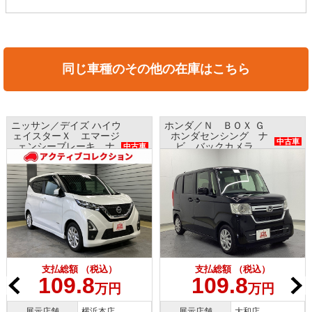
同じ車種のその他の在庫はこちら
ニッサン／デイズ ハイウ
ホンダ／Ｎ ＢＯＸ Ｇ
ェイスターＸ エマージ
ホンダセンシング ナ
中古車
ェンシーブレーキ ナ
ビ バックカメラ
中古車
ビ アラウンドビューモ
ETC プッシュスタート
ニター インテリキー
支払総額 （税込）
支払総額 （税込）
109.8
109.8
万円
万円
展示店舗
横浜本店
展示店舗
大和店