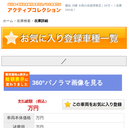
横浜 川崎 大和の未使用車店｜39万～！在庫
350台！
ホーム
在庫検索
在庫詳細
／
360°パノラマ画像を見る
支払総額 （税込）
万円
車両本体価格
万円
諸費用
万円