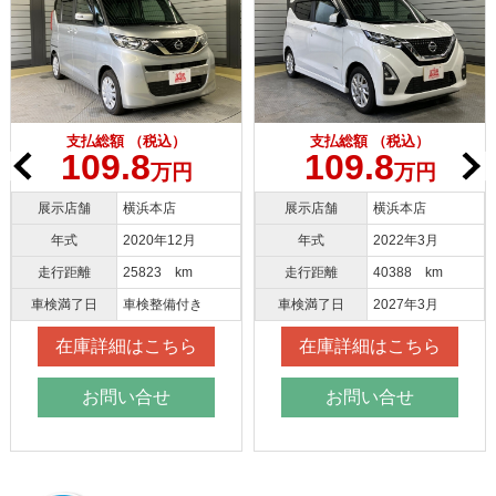
（税込）
支払総額 （税込）
支払総額 （
8
109.8
109.
万円
万円
浜本店
展示店舗
横浜本店
展示店舗
大
020年12月
年式
2022年3月
年式
20
5823 km
走行距離
40388 km
走行距離
43
検整備付き
車検満了日
2027年3月
車検満了日
20
はこちら
在庫詳細はこちら
在庫詳細は
合せ
お問い合せ
お問い