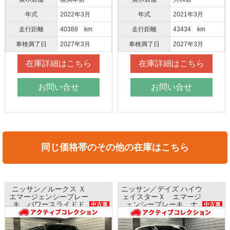
年式
2022年3月
年式
2021年3月
走行距離
40388 km
走行距離
43434 km
車検満了日
2027年3月
車検満了日
2027年3月
在庫詳細はこちら
在庫詳細はこちら
お問い合せ
お問い合せ
同じ価格帯のその他の在庫はこちら
クス Ｘ
ニッサン／デイズ ハイウ
ホンダ／Ｎ ＢＯ
ーブレー
ェイスターＸ エマージ
ホンダセンシン
イドド
ェンシーブレーキ ナ
ビ バックカ
中古車
中古車
位モニタ
ビ アラウンドビューモ
ETC プッシュス
ニター インテリキー