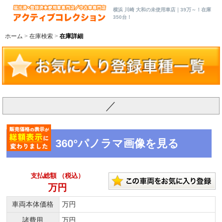
横浜 川崎 大和の未使用車店｜39万～！在庫
350台！
ホーム
在庫検索
在庫詳細
／
360°パノラマ画像を見る
支払総額 （税込）
万円
車両本体価格
万円
諸費用
万円