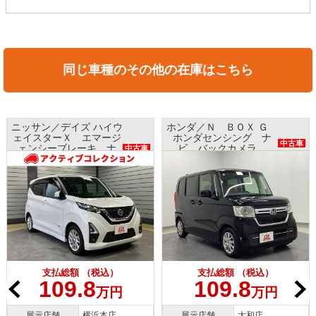
同じ車種のその他の在庫はこちら
ニッサン／デイズ ハイウ
ホンダ／Ｎ ＢＯＸ Ｇ
ェイスターＸ エマージ
ホンダセンシング ナ
中古車
ェンシーブレーキ ナ
ビ バックカメラ
中古車
ビ アラウンドビューモ
ETC プッシュスタート
ニター インテリキー
支払総額 （税込）
支払総額 （税込）
109.8
109.8
万円
万円
展示店舗
横浜本店
展示店舗
大和店