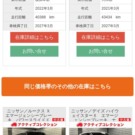
年式
2022年3月
年式
2021年3月
走行距離
40388 km
走行距離
43434 km
車検満了日
2027年3月
車検満了日
2027年3月
在庫詳細はこちら
在庫詳細はこちら
お問い合せ
お問い合せ
同じ価格帯のその他の在庫はこちら
ニッサン／ルークス Ｘ
ニッサン／デイズ ハイウ
エマージェンシーブレー
ェイスターＸ エマージ
キ パワースライドド
ェンシーブレーキ ナ
中古車
中古車
ア ナビ 全方位モニタ
ビ アラウンドビューモ
ー AAC
ニター インテリキー