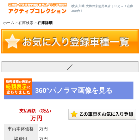
横浜 川崎 大和の未使用車店｜39万～！在庫
350台！
ホーム
在庫検索
在庫詳細
／
360°パノラマ画像を見る
支払総額 （税込）
万円
車両本体価格
万円
諸費用
万円