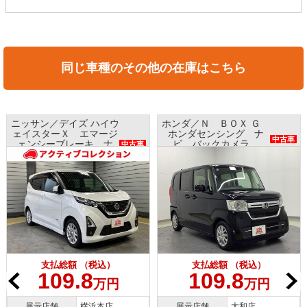
同じ車種のその他の在庫はこちら
ニッサン／デイズ ハイウ
ホンダ／Ｎ ＢＯＸ Ｇ
ェイスターＸ エマージ
ホンダセンシング ナ
中古車
ェンシーブレーキ ナ
ビ バックカメラ
中古車
ビ アラウンドビューモ
ETC プッシュスタート
ニター インテリキー
支払総額 （税込）
支払総額 （税込）
109.8
109.8
万円
万円
展示店舗
横浜本店
展示店舗
大和店