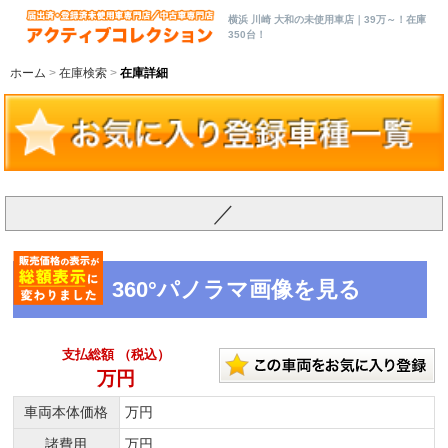
横浜 川崎 大和の未使用車店｜39万～！在庫
350台！
ホーム
在庫検索
在庫詳細
／
360°パノラマ画像を見る
支払総額 （税込）
万円
車両本体価格
万円
諸費用
万円