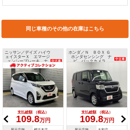
同じ車種のその他の在庫はこちら
ニッサン／デイズ ハイウ
ホンダ／Ｎ ＢＯＸ Ｇ
ェイスターＸ エマージ
ホンダセンシング ナ
中古車
ェンシーブレーキ ナ
ビ バックカメラ
中古車
ビ アラウンドビューモ
ETC プッシュスタート
ニター インテリキー
支払総額 （税込）
支払総額 （税込）
109.8
109.8
万円
万円
展示店舗
横浜本店
展示店舗
大和店