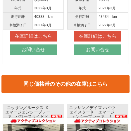
年式
2022年3月
年式
2021年3月
走行距離
40388 km
走行距離
43434 km
車検満了日
2027年3月
車検満了日
2027年3月
在庫詳細はこちら
在庫詳細はこちら
お問い合せ
お問い合せ
同じ価格帯のその他の在庫はこちら
／ルークス Ｘ
ニッサン／デイズ ハイウ
ホンダ／Ｎ
ェンシーブレー
ェイスターＸ エマージ
ホンダセ
ースライドド
ェンシーブレーキ ナ
ビ バ
中古車
中古車
 全方位モニタ
ビ アラウンドビューモ
ETC プ
 AAC
ニター インテリキー