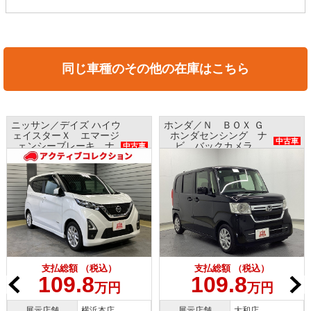
同じ車種のその他の在庫はこちら
ニッサン／デイズ ハイウ
ホンダ／Ｎ ＢＯＸ Ｇ
ェイスターＸ エマージ
ホンダセンシング ナ
中古車
ェンシーブレーキ ナ
ビ バックカメラ
中古車
ビ アラウンドビューモ
ETC プッシュスタート
ニター インテリキー
支払総額 （税込）
支払総額 （税込）
109.8
109.8
万円
万円
展示店舗
横浜本店
展示店舗
大和店