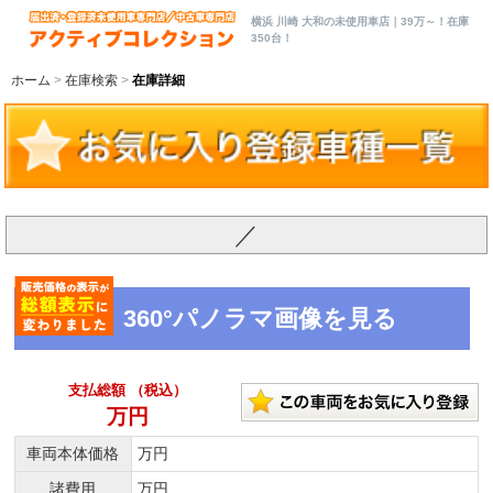
横浜 川崎 大和の未使用車店｜39万～！在庫
350台！
ホーム
在庫検索
在庫詳細
／
360°パノラマ画像を見る
支払総額 （税込）
万円
車両本体価格
万円
諸費用
万円