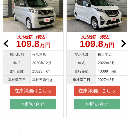
払総額 （税込）
支払総額 （税込）
支払
09.8
109.8
10
万円
万円
舗
横浜本店
展示店舗
横浜本店
展示店舗
2020年12月
年式
2022年3月
年式
離
25823 km
走行距離
40388 km
走行距離
日
車検整備付き
車検満了日
2027年3月
車検満了
庫詳細はこちら
在庫詳細はこちら
在庫
お問い合せ
お問い合せ