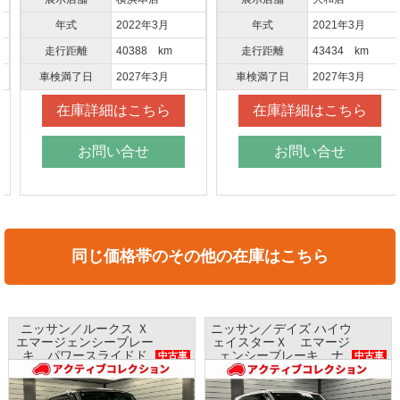
年式
2022年3月
年式
2021年3月
走行距離
40388 km
走行距離
43434 km
車検満了日
2027年3月
車検満了日
2027年3月
在庫詳細はこちら
在庫詳細はこちら
お問い合せ
お問い合せ
同じ価格帯のその他の在庫はこちら
ニッサン／ルークス Ｘ
ニッサン／デイズ ハイウ
エマージェンシーブレー
ェイスターＸ エマージ
キ パワースライドド
ェンシーブレーキ ナ
中古車
中古車
ア ナビ 全方位モニタ
ビ アラウンドビューモ
ー AAC
ニター インテリキー