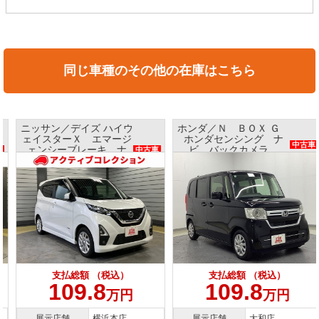
同じ車種のその他の在庫はこちら
ニッサン／デイズ ハイウ
ホンダ／Ｎ ＢＯＸ Ｇ
ェイスターＸ エマージ
ホンダセンシング ナ
中古車
ェンシーブレーキ ナ
ビ バックカメラ
中古車
ビ アラウンドビューモ
ETC プッシュスタート
ニター インテリキー
支払総額 （税込）
支払総額 （税込）
109.8
109.8
万円
万円
展示店舗
横浜本店
展示店舗
大和店