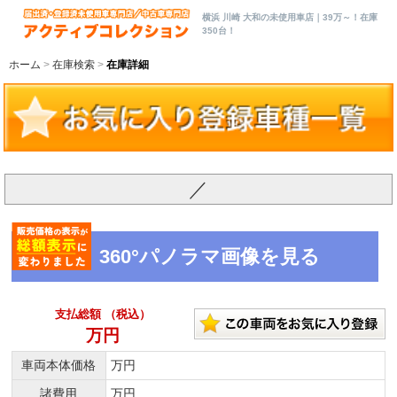
横浜 川崎 大和の未使用車店｜39万～！在庫
350台！
ホーム
在庫検索
在庫詳細
／
360°パノラマ画像を見る
支払総額 （税込）
万円
車両本体価格
万円
諸費用
万円